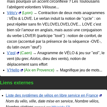
mais pourquoi un accent circonflexe ? Les Toulousains
l'abrègent volontiers Vélouse...
Vélo'v
(Lyon)
→ Contraction de deux mots anagrammes
: VÉlo & LOVE. Le verlan induit la notion de "cycle" : on
peut répéter sans fin VELOVELOVELOVE... LOVE c'est
bien sûr l'amour en anglais, mais aussi une conjugaison
du verbe LOVER (participe "lové") : notion de confort, de
cocon (accentué par la présence de la séquence -OVE-,
du latin
ovum
"œuf")
V'eol
(Caen)
→ Anagramme de VÉLO & jeu sur "eol", le
vent (du grec
Aiolos
, dieu des vents), notion de
déplacement sans effort
V'Hello
(Aix en Provence)
→ Magnifique jeu de mots...
Liens externes
Liste des systèmes de vélos en libre service en France
Nom du vélo, ville, date mise en service, Nombre vélos,
Nombre stations