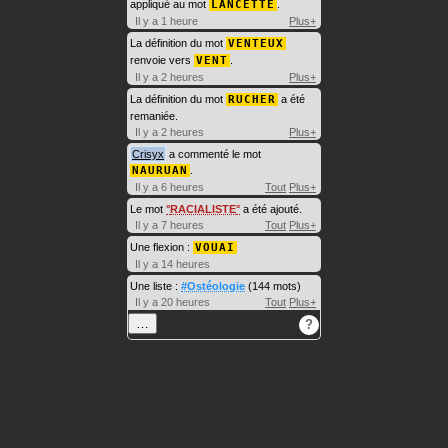
appliqué au mot
LANCETTE
.
Il y a 1 heure
Plus+
La définition du mot
VENTEUX
renvoie vers
VENT
.
Il y a 2 heures
Plus+
La définition du mot
RUCHER
a été
remaniée.
Il y a 2 heures
Plus+
Crisyx
a commenté le mot
NAURUAN
.
Il y a 6 heures
Tout
Plus+
Le mot
RACIALISTE
a été ajouté.
Il y a 7 heures
Tout
Plus+
Une flexion :
VOUAI
Il y a 14 heures
Une liste :
#Ostéologie
(144 mots)
Il y a 20 heures
Tout
Plus+
…
?