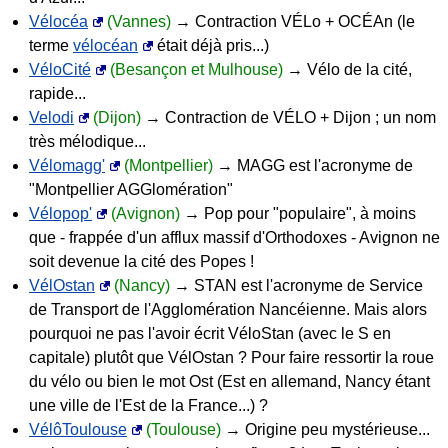
Vélocéa
(Vannes)
→ Contraction VÉLo + OCÉAn (le
terme
vélocéan
était déjà pris...)
VéloCité
(Besançon et Mulhouse)
→ Vélo de la cité,
rapide...
Velodi
(Dijon)
→ Contraction de VÉLO + Dijon ; un nom
très mélodique...
Vélomagg'
(Montpellier)
→ MAGG est l'acronyme de
"Montpellier AGGlomération"
Vélopop'
(Avignon)
→ Pop pour "populaire", à moins
que - frappée d'un afflux massif d'Orthodoxes - Avignon ne
soit devenue la cité des Popes !
VélOstan
(Nancy)
→ STAN est l'acronyme de Service
de Transport de l'Agglomération Nancéienne. Mais alors
pourquoi ne pas l'avoir écrit VéloStan (avec le S en
capitale) plutôt que VélOstan ? Pour faire ressortir la roue
du vélo ou bien le mot Ost (Est en allemand, Nancy étant
une ville de l'Est de la France...) ?
VélôToulouse
(Toulouse)
→ Origine peu mystérieuse...