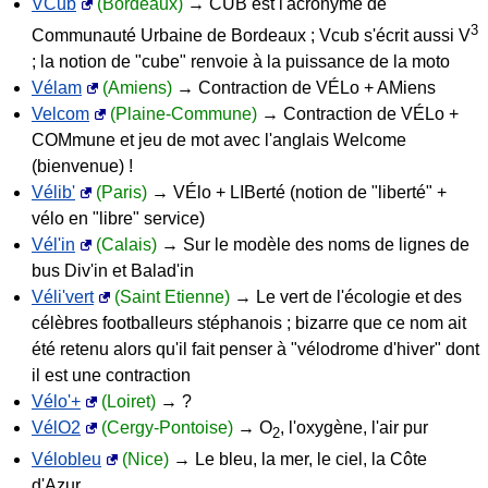
VCub
(Bordeaux)
→ CUB est l'acronyme de
3
Communauté Urbaine de Bordeaux ; Vcub s'écrit aussi V
; la notion de "cube" renvoie à la puissance de la moto
Vélam
(Amiens)
→ Contraction de VÉLo + AMiens
Velcom
(Plaine-Commune)
→ Contraction de VÉLo +
COMmune et jeu de mot avec l'anglais Welcome
(bienvenue) !
Vélib'
(Paris)
→ VÉlo + LIBerté (notion de "liberté" +
vélo en "libre" service)
Vél'in
(Calais)
→ Sur le modèle des noms de lignes de
bus Div'in et Balad'in
Véli'vert
(Saint Etienne)
→ Le vert de l'écologie et des
célèbres footballeurs stéphanois ; bizarre que ce nom ait
été retenu alors qu'il fait penser à "vélodrome d'hiver" dont
il est une contraction
Vélo'+
(Loiret)
→ ?
VélO2
(Cergy-Pontoise)
→ O
, l'oxygène, l'air pur
2
Vélobleu
(Nice)
→ Le bleu, la mer, le ciel, la Côte
d'Azur...