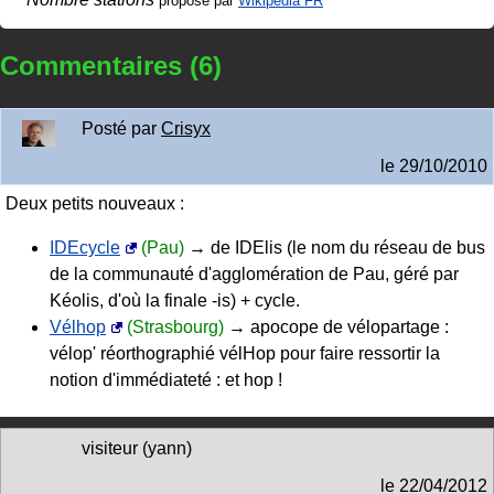
proposé par
Wikipédia FR
Commentaires (6)
Posté par
Crisyx
le
29/10/2010
Deux petits nouveaux :
IDEcycle
(Pau)
→ de IDElis (le nom du réseau de bus
de la communauté d'agglomération de Pau, géré par
Kéolis, d'où la finale -is) + cycle.
Vélhop
(Strasbourg)
→ apocope de vélopartage :
vélop' réorthographié vélHop pour faire ressortir la
notion d'immédiateté : et hop !
visiteur (yann)
le
22/04/2012