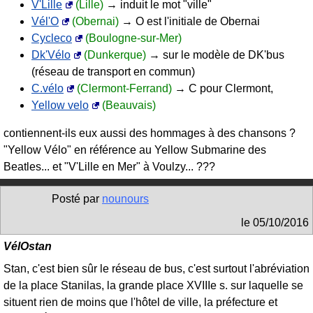
V'Lille
(Lille)
→ induit le mot "ville"
Vél'O
(Obernai)
→ O est l'initiale de Obernai
Cycleco
(Boulogne-sur-Mer)
Dk'Vélo
(Dunkerque)
→ sur le modèle de DK'bus
(réseau de transport en commun)
C.vélo
(Clermont-Ferrand)
→ C pour Clermont,
Yellow velo
(Beauvais)
contiennent-ils eux aussi des hommages à des chansons ?
"Yellow Vélo" en référence au Yellow Submarine des
Beatles... et "V'Lille en Mer" à Voulzy... ???
Posté par
nounours
le
05/10/2016
VélOstan
Stan, c'est bien sûr le réseau de bus, c'est surtout l'abréviation
de la place Stanilas, la grande place XVIIIe s. sur laquelle se
situent rien de moins que l'hôtel de ville, la préfecture et