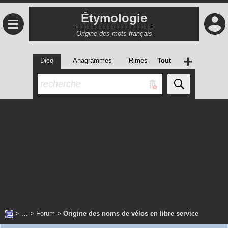
Étymologie
≡
Origine des mots français
+
Dico
Anagrammes
Rimes
Tout
> … >
Forum
>
Origine des noms de vélos en libre service