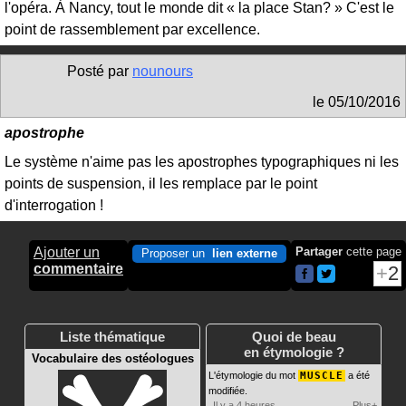
l'opéra. À Nancy, tout le monde dit « la place Stan? » C'est le
point de rassemblement par excellence.
Posté par
nounours
le
05/10/2016
apostrophe
Le système n'aime pas les apostrophes typographiques ni les
points de suspension, il les remplace par le point
d'interrogation !
Ajouter un
Partager
cette page
Proposer un
lien externe
commentaire
2
Liste thématique
Quoi de beau
en étymologie ?
Vocabulaire des ostéologues
L'étymologie du mot
MUSCLE
a été
modifiée.
Il y a 4 heures
Plus+