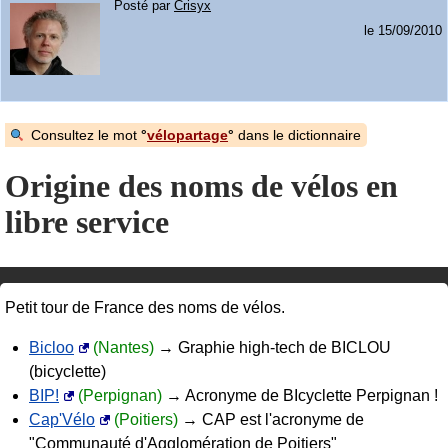
Posté par
Crisyx
le 15/09/2010
Consultez le mot
vélopartage
dans le dictionnaire
Origine des noms de vélos en
libre service
Petit tour de France des noms de vélos.
Bicloo
(Nantes)
→ Graphie high-tech de BICLOU
(bicyclette)
BIP!
(Perpignan)
→ Acronyme de BIcyclette Perpignan !
Cap'Vélo
(Poitiers)
→ CAP est l'acronyme de
"Communauté d'Agglomération de Poitiers"