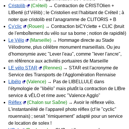
Cristolib
(Créteil)
→ Contraction de CRISTOlien +
LIBerté (cf Vélib) ; le Cristolien est l'habitant de Créteil ; à
noter que cristolib est l'anagramme de CLITORIS + B
Cy'clic
(Rouen)
→ Contraction biCYclette + CLIC (bruit
de l'emboîtement du vélo sur sa borne ; notion de rapidité)
Le Vélo
(Marseille)
→ Hommage directe au Stade
Vélodrome, plus célèbre monument marseillais. Ou jeu
d'homonymie avec "Lever l'eau", comme "lever l'ancre",
en référence aux activités portuaires de Marseille
LE vélo STAR
(Rennes)
→ STAR est l'acronyme de
Service des Transports de l'Agglomération Rennaise
Libélo
(Valence)
→ Pas de LIBELLULE dans
l'étymologie de "libélo" mais plutôt la contraction de LIBre
service & vÉLO et rime avec "Valence Agglo"
Réflex
(Chalon sur Saône)
→ Avoir le réflexe vélo.
L'instantanéité de l'appareil photo réflex (cf le "cyclic"
rouennais) ; serait "rimiquement" adapté pour un service
de location de solex !